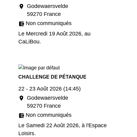
Godewaersvelde
location_on
59270 France
Non communiqués
account_balance_wallet
Le Mercredi 19 Août 2026, au
CaLiBou.
CHALLENGE DE PÉTANQUE
22 - 23 Août 2026 (14:45)
Godewaersvelde
location_on
59270 France
Non communiqués
account_balance_wallet
Le Samedi 22 Août 2026, à l'Espace
Loisirs.