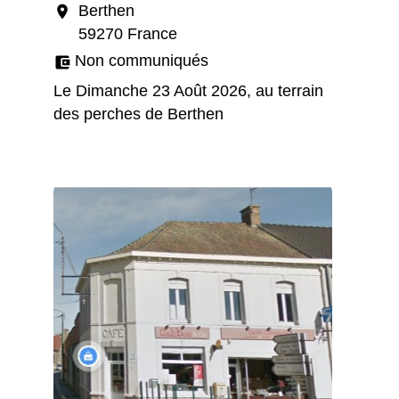
Berthen
location_on
59270 France
Non communiqués
account_balance_wallet
Le Dimanche 23 Août 2026, au terrain
des perches de Berthen