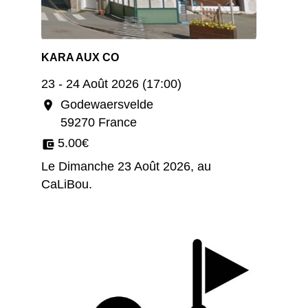
KARA AUX CO
23 - 24 Août 2026 (17:00)
Godewaersvelde
location_on
59270 France
5.00€
account_balance_wallet
Le Dimanche 23 Août 2026, au
CaLiBou.