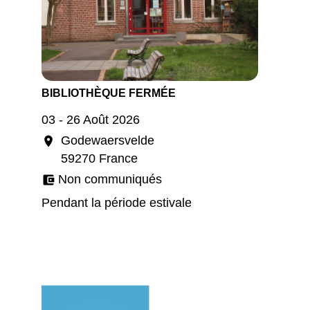
BIBLIOTHÈQUE FERMÉE
03 - 26 Août 2026
Godewaersvelde
location_on
59270 France
Non communiqués
account_balance_wallet
Pendant la période estivale