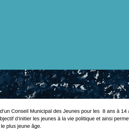
n d’un Conseil Municipal des Jeunes pour les 8 ans à 14 
tif d’initier les jeunes à la vie politique et ainsi perme
 le plus jeune âge.