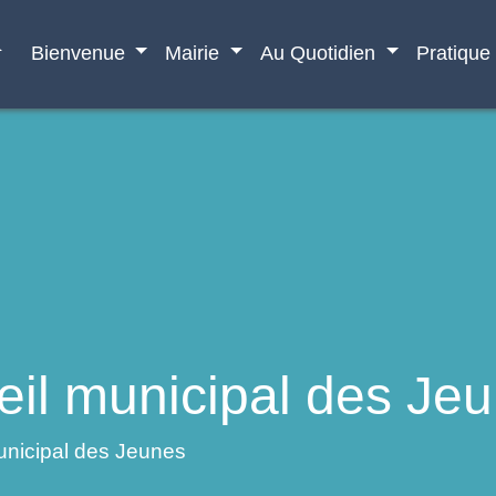
e
Bienvenue
Mairie
Au Quotidien
Pratique
eil municipal des Je
unicipal des Jeunes