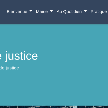
e
Bienvenue
Mairie
Au Quotidien
Pratique
 justice
de justice