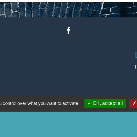
 control over what you want to activate
OK, accept all
-
-
-
Accessibilité
Plan du site
Gestion des cookies