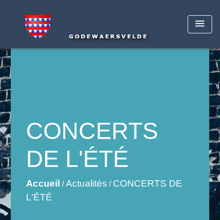
menu
CONCERTS
DE L'ÉTÉ
Accueil
Actualités
CONCERTS DE
/
/
L'ÉTÉ