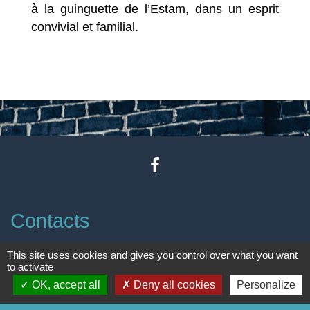
à la guinguette de l’Estam, dans un esprit
convivial et familial.
Contacts
Commune de Godewaersvelde
This site uses cookies and gives you control over what you want
to activate
Mairie - 2 rue de Boeschèpe
OK, accept all
Deny all cookies
Personalize
59270 Godewaersvelde - FRANCE