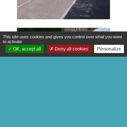
This site uses cookies and gives you control over what you want
to activate
OK, accept all
Deny all cookies
Personalize