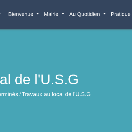
e
Bienvenue
Mairie
Au Quotidien
Pratique
al de l'U.S.G
erminés
Travaux au local de l'U.S.G
/