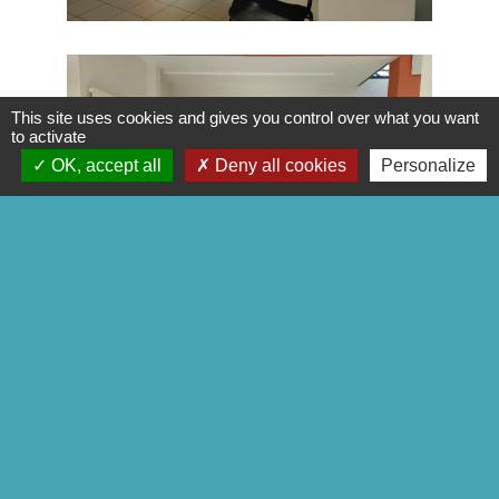
This site uses cookies and gives you control over what you want
to activate
OK, accept all
Deny all cookies
Personalize