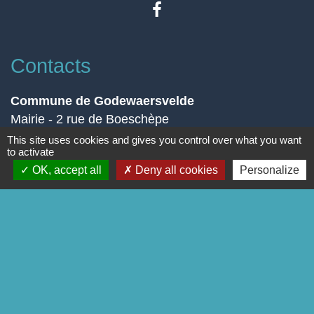
Contacts
Commune de Godewaersvelde
Mairie - 2 rue de Boeschèpe
59270 Godewaersvelde - FRANCE
This site uses cookies and gives you control over what you want
to activate
Contact par formulaire
OK, accept all
Deny all cookies
Personalize
Liens
Page Facebook
-
-
Mentions légales
Politique de confidentialité
-
-