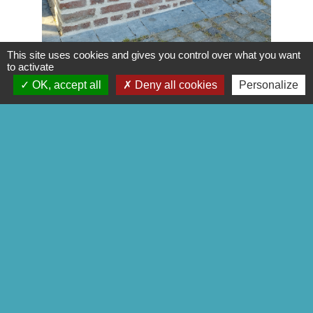
This site uses cookies and gives you control over what you want
to activate
OK, accept all
Deny all cookies
Personalize
Contacts
Commune de Godewaersvelde
Mairie - 2 rue de Boeschèpe