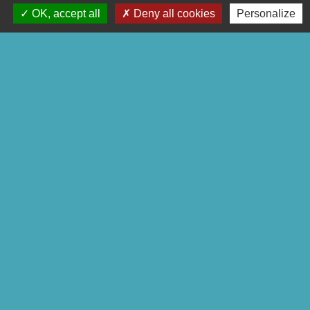
OK, accept all
Deny all cookies
Personalize
Contacts
Commune de Godewaersvelde