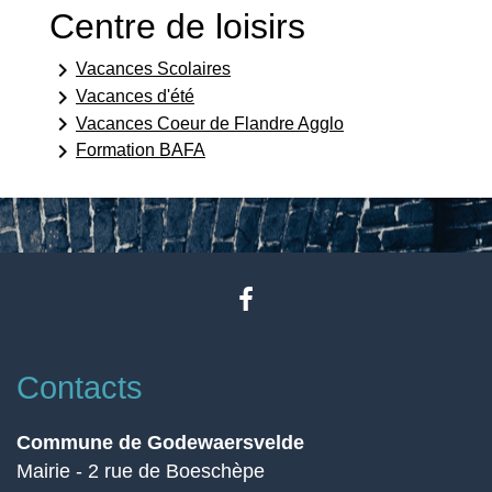
Centre de loisirs
keyboard_arrow_right
Vacances Scolaires
keyboard_arrow_right
Vacances d'été
keyboard_arrow_right
Vacances Coeur de Flandre Agglo
keyboard_arrow_right
Formation BAFA
Contacts
Commune de Godewaersvelde
Mairie - 2 rue de Boeschèpe